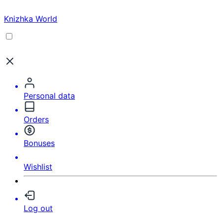
Knizhka World
Personal data
Orders
Bonuses
Wishlist
Log out