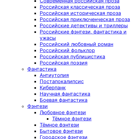
Современная российская проза
Российская классическая проза
Российская историческая проза
Российская приключенческая проза
Российские детективы и триллеры
Российские фэнтези, фантастика и
ужасы
Российский любовный роман
Российский фольклор
Российская публицистика
Российская поэзия
Фантастика
Антиутопия
Постапокалипсис
Киберпанк
Научная фантастика
Боевая фантастика
Фэнтези
Любовное фэнтези
Тёмное фэнтези
Тёмное фэнтези
Бытовое фэнтези
Городское фэнтези