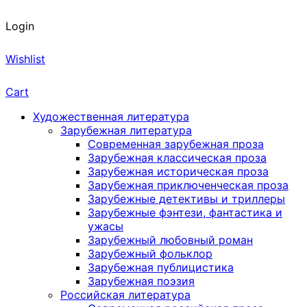
Login
Wishlist
Cart
Художественная литература
Зарубежная литература
Современная зарубежная проза
Зарубежная классическая проза
Зарубежная историческая проза
Зарубежная приключенческая проза
Зарубежные детективы и триллеры
Зарубежные фэнтези, фантастика и
ужасы
Зарубежный любовный роман
Зарубежный фольклор
Зарубежная публицистика
Зарубежная поэзия
Российская литература