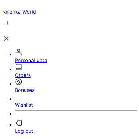
Knizhka World
Personal data
Orders
Bonuses
Wishlist
Log out