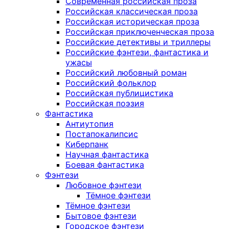
Современная российская проза
Российская классическая проза
Российская историческая проза
Российская приключенческая проза
Российские детективы и триллеры
Российские фэнтези, фантастика и
ужасы
Российский любовный роман
Российский фольклор
Российская публицистика
Российская поэзия
Фантастика
Антиутопия
Постапокалипсис
Киберпанк
Научная фантастика
Боевая фантастика
Фэнтези
Любовное фэнтези
Тёмное фэнтези
Тёмное фэнтези
Бытовое фэнтези
Городское фэнтези