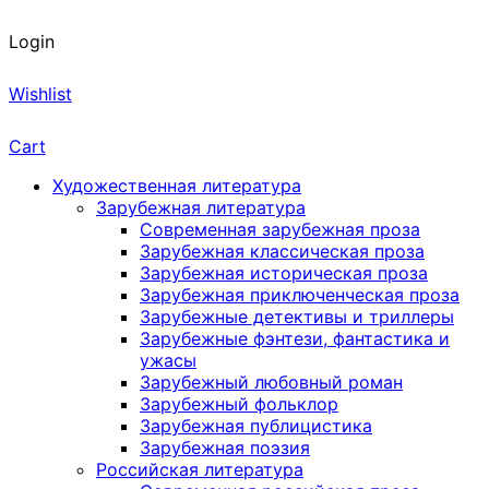
Login
Wishlist
Cart
Художественная литература
Зарубежная литература
Современная зарубежная проза
Зарубежная классическая проза
Зарубежная историческая проза
Зарубежная приключенческая проза
Зарубежные детективы и триллеры
Зарубежные фэнтези, фантастика и
ужасы
Зарубежный любовный роман
Зарубежный фольклор
Зарубежная публицистика
Зарубежная поэзия
Российская литература