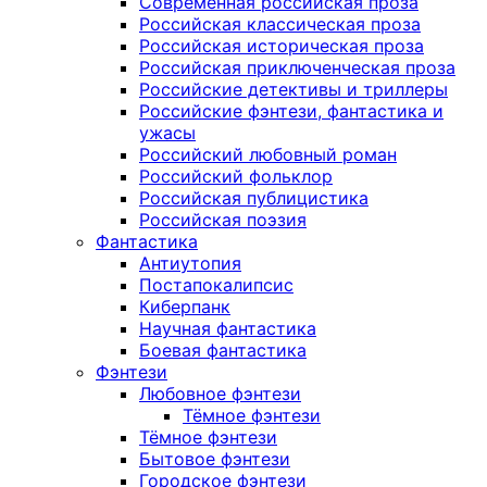
Современная российская проза
Российская классическая проза
Российская историческая проза
Российская приключенческая проза
Российские детективы и триллеры
Российские фэнтези, фантастика и
ужасы
Российский любовный роман
Российский фольклор
Российская публицистика
Российская поэзия
Фантастика
Антиутопия
Постапокалипсис
Киберпанк
Научная фантастика
Боевая фантастика
Фэнтези
Любовное фэнтези
Тёмное фэнтези
Тёмное фэнтези
Бытовое фэнтези
Городское фэнтези