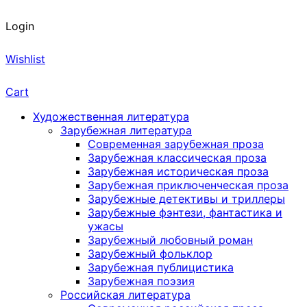
Login
Wishlist
Cart
Художественная литература
Зарубежная литература
Современная зарубежная проза
Зарубежная классическая проза
Зарубежная историческая проза
Зарубежная приключенческая проза
Зарубежные детективы и триллеры
Зарубежные фэнтези, фантастика и
ужасы
Зарубежный любовный роман
Зарубежный фольклор
Зарубежная публицистика
Зарубежная поэзия
Российская литература