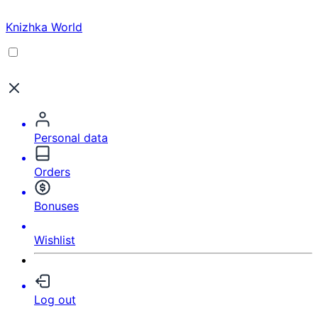
Knizhka World
Personal data
Orders
Bonuses
Wishlist
Log out