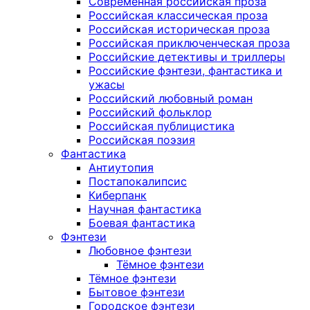
Современная российская проза
Российская классическая проза
Российская историческая проза
Российская приключенческая проза
Российские детективы и триллеры
Российские фэнтези, фантастика и
ужасы
Российский любовный роман
Российский фольклор
Российская публицистика
Российская поэзия
Фантастика
Антиутопия
Постапокалипсис
Киберпанк
Научная фантастика
Боевая фантастика
Фэнтези
Любовное фэнтези
Тёмное фэнтези
Тёмное фэнтези
Бытовое фэнтези
Городское фэнтези