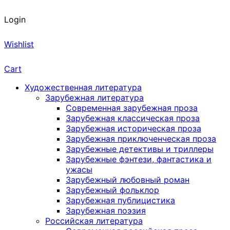
Login
Wishlist
Cart
Художественная литература
Зарубежная литература
Современная зарубежная проза
Зарубежная классическая проза
Зарубежная историческая проза
Зарубежная приключенческая проза
Зарубежные детективы и триллеры
Зарубежные фэнтези, фантастика и
ужасы
Зарубежный любовный роман
Зарубежный фольклор
Зарубежная публицистика
Зарубежная поэзия
Российская литература