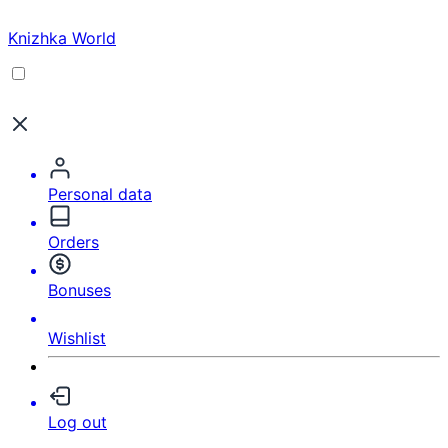
Knizhka World
Personal data
Orders
Bonuses
Wishlist
Log out