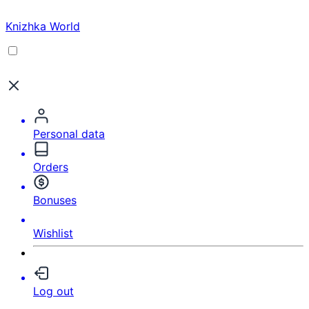
Knizhka World
Personal data
Orders
Bonuses
Wishlist
Log out