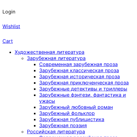
Login
Wishlist
Cart
Художественная литература
Зарубежная литература
Современная зарубежная проза
Зарубежная классическая проза
Зарубежная историческая проза
Зарубежная приключенческая проза
Зарубежные детективы и триллеры
Зарубежные фэнтези, фантастика и
ужасы
Зарубежный любовный роман
Зарубежный фольклор
Зарубежная публицистика
Зарубежная поэзия
Российская литература