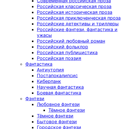
Современная российская проза
Российская классическая проза
Российская историческая проза
Российская приключенческая проза
Российские детективы и триллеры
Российские фэнтези, фантастика и
ужасы
Российский любовный роман
Российский фольклор
Российская публицистика
Российская поэзия
Фантастика
Антиутопия
Постапокалипсис
Киберпанк
Научная фантастика
Боевая фантастика
Фэнтези
Любовное фэнтези
Тёмное фэнтези
Тёмное фэнтези
Бытовое фэнтези
Городское фэнтези