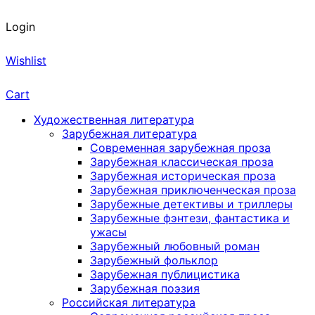
Login
Wishlist
Cart
Художественная литература
Зарубежная литература
Современная зарубежная проза
Зарубежная классическая проза
Зарубежная историческая проза
Зарубежная приключенческая проза
Зарубежные детективы и триллеры
Зарубежные фэнтези, фантастика и
ужасы
Зарубежный любовный роман
Зарубежный фольклор
Зарубежная публицистика
Зарубежная поэзия
Российская литература