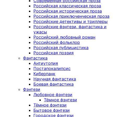
Современная российская проза
Российская классическая проза
Российская историческая проза
Российская приключенческая проза
Российские детективы и триллеры
Российские фэнтези, фантастика и
ужасы
Российский любовный роман
Российский фольклор
Российская публицистика
Российская поэзия
Фантастика
Антиутопия
Постапокалипсис
Киберпанк
Научная фантастика
Боевая фантастика
Фэнтези
Любовное фэнтези
Тёмное фэнтези
Тёмное фэнтези
Бытовое фэнтези
Городское фэнтези