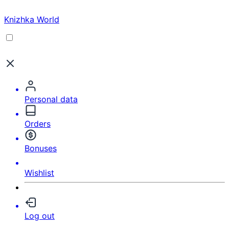
Knizhka World
Personal data
Orders
Bonuses
Wishlist
Log out