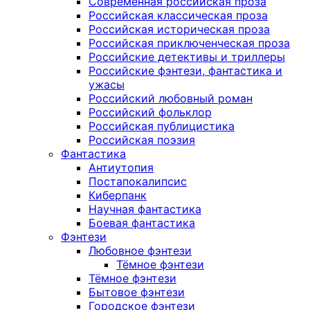
Современная российская проза
Российская классическая проза
Российская историческая проза
Российская приключенческая проза
Российские детективы и триллеры
Российские фэнтези, фантастика и
ужасы
Российский любовный роман
Российский фольклор
Российская публицистика
Российская поэзия
Фантастика
Антиутопия
Постапокалипсис
Киберпанк
Научная фантастика
Боевая фантастика
Фэнтези
Любовное фэнтези
Тёмное фэнтези
Тёмное фэнтези
Бытовое фэнтези
Городское фэнтези