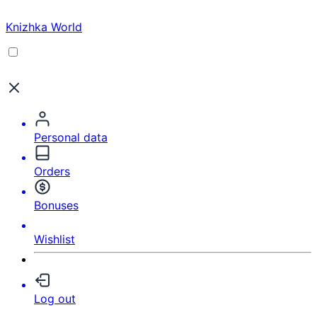
Knizhka World
Personal data
Orders
Bonuses
Wishlist
Log out