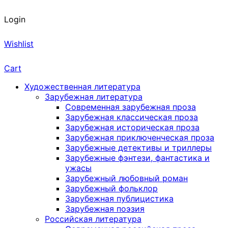
Login
Wishlist
Cart
Художественная литература
Зарубежная литература
Современная зарубежная проза
Зарубежная классическая проза
Зарубежная историческая проза
Зарубежная приключенческая проза
Зарубежные детективы и триллеры
Зарубежные фэнтези, фантастика и
ужасы
Зарубежный любовный роман
Зарубежный фольклор
Зарубежная публицистика
Зарубежная поэзия
Российская литература