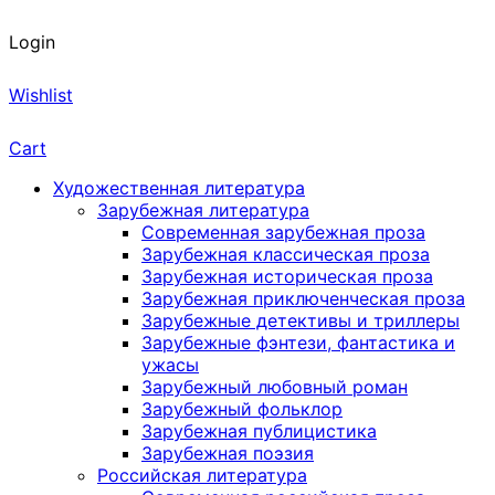
Login
Wishlist
Cart
Художественная литература
Зарубежная литература
Современная зарубежная проза
Зарубежная классическая проза
Зарубежная историческая проза
Зарубежная приключенческая проза
Зарубежные детективы и триллеры
Зарубежные фэнтези, фантастика и
ужасы
Зарубежный любовный роман
Зарубежный фольклор
Зарубежная публицистика
Зарубежная поэзия
Российская литература