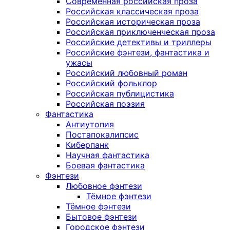
Современная российская проза
Российская классическая проза
Российская историческая проза
Российская приключенческая проза
Российские детективы и триллеры
Российские фэнтези, фантастика и
ужасы
Российский любовный роман
Российский фольклор
Российская публицистика
Российская поэзия
Фантастика
Антиутопия
Постапокалипсис
Киберпанк
Научная фантастика
Боевая фантастика
Фэнтези
Любовное фэнтези
Тёмное фэнтези
Тёмное фэнтези
Бытовое фэнтези
Городское фэнтези