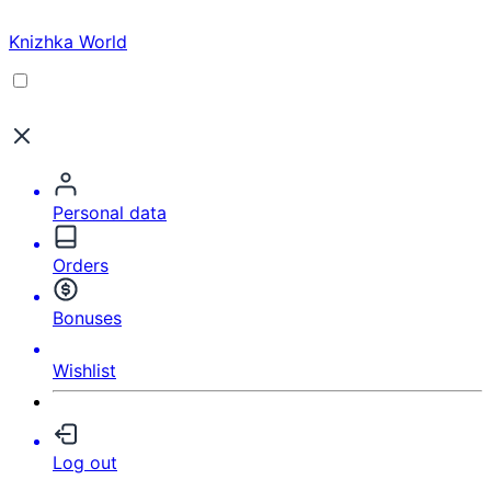
Knizhka World
Personal data
Orders
Bonuses
Wishlist
Log out