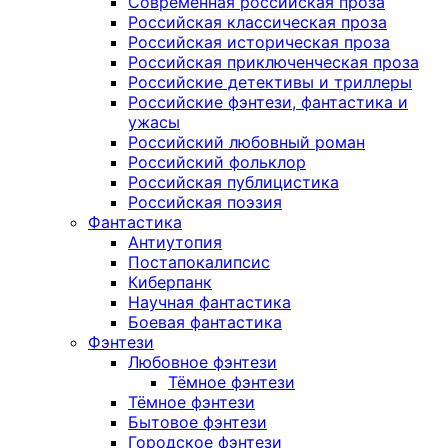
Современная российская проза
Российская классическая проза
Российская историческая проза
Российская приключенческая проза
Российские детективы и триллеры
Российские фэнтези, фантастика и
ужасы
Российский любовный роман
Российский фольклор
Российская публицистика
Российская поэзия
Фантастика
Антиутопия
Постапокалипсис
Киберпанк
Научная фантастика
Боевая фантастика
Фэнтези
Любовное фэнтези
Тёмное фэнтези
Тёмное фэнтези
Бытовое фэнтези
Городское фэнтези