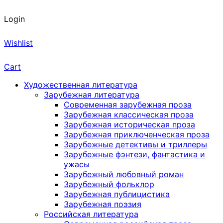
Login
Wishlist
Cart
Художественная литература
Зарубежная литература
Современная зарубежная проза
Зарубежная классическая проза
Зарубежная историческая проза
Зарубежная приключенческая проза
Зарубежные детективы и триллеры
Зарубежные фэнтези, фантастика и
ужасы
Зарубежный любовный роман
Зарубежный фольклор
Зарубежная публицистика
Зарубежная поэзия
Российская литература