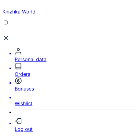
Knizhka World
Personal data
Orders
Bonuses
Wishlist
Log out