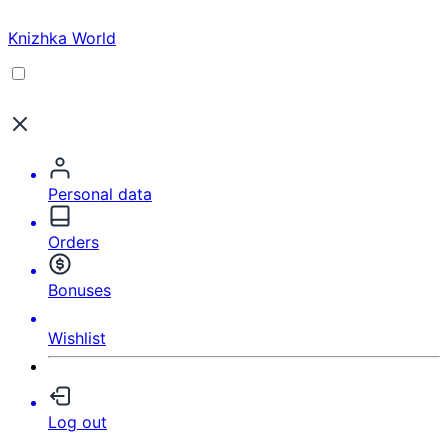
Knizhka World
Personal data
Orders
Bonuses
Wishlist
Log out