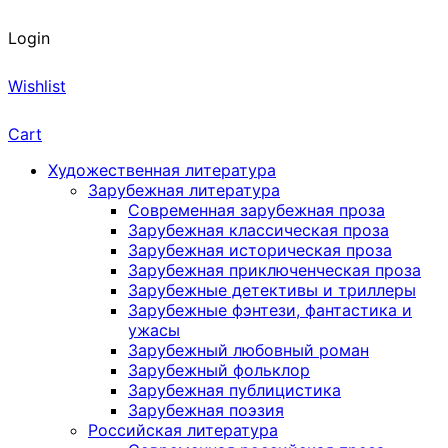
Login
Wishlist
Cart
Художественная литература
Зарубежная литература
Современная зарубежная проза
Зарубежная классическая проза
Зарубежная историческая проза
Зарубежная приключенческая проза
Зарубежные детективы и триллеры
Зарубежные фэнтези, фантастика и
ужасы
Зарубежный любовный роман
Зарубежный фольклор
Зарубежная публицистика
Зарубежная поэзия
Российская литература