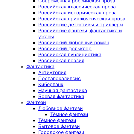
Современная российская проза
Российская классическая проза
Российская историческая проза
Российская приключенческая проза
Российские детективы и триллеры
Российские фэнтези, фантастика и
ужасы
Российский любовный роман
Российский фольклор
Российская публицистика
Российская поэзия
Фантастика
Антиутопия
Постапокалипсис
Киберпанк
Научная фантастика
Боевая фантастика
Фэнтези
Любовное фэнтези
Тёмное фэнтези
Тёмное фэнтези
Бытовое фэнтези
Городское фэнтези