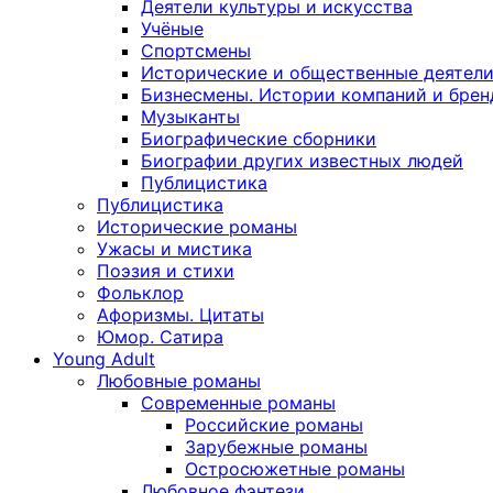
Деятели культуры и искусства
Учёные
Спортсмены
Исторические и общественные деятел
Бизнесмены. Истории компаний и брен
Музыканты
Биографические сборники
Биографии других известных людей
Публицистика
Публицистика
Исторические романы
Ужасы и мистика
Поэзия и стихи
Фольклор
Афоризмы. Цитаты
Юмор. Сатира
Young Adult
Любовные романы
Современные романы
Российские романы
Зарубежные романы
Остросюжетные романы
Любовное фэнтези