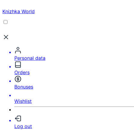
Knizhka World
Personal data
Orders
Bonuses
Wishlist
Log out