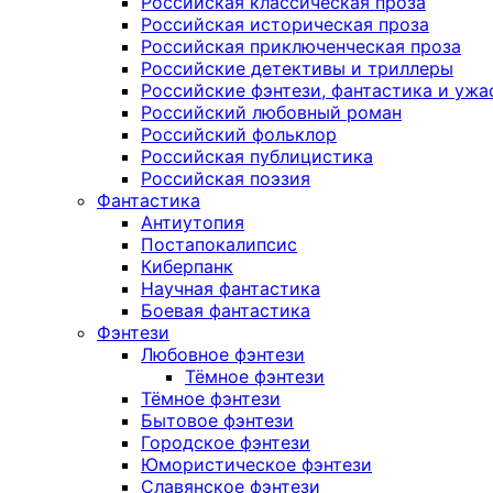
Российская классическая проза
Российская историческая проза
Российская приключенческая проза
Российские детективы и триллеры
Российские фэнтези, фантастика и ужа
Российский любовный роман
Российский фольклор
Российская публицистика
Российская поэзия
Фантастика
Антиутопия
Постапокалипсис
Киберпанк
Научная фантастика
Боевая фантастика
Фэнтези
Любовное фэнтези
Тёмное фэнтези
Тёмное фэнтези
Бытовое фэнтези
Городское фэнтези
Юмористическое фэнтези
Славянское фэнтези