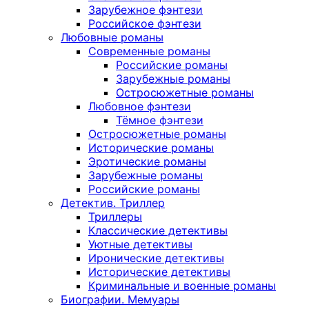
Зарубежное фэнтези
Российское фэнтези
Любовные романы
Современные романы
Российские романы
Зарубежные романы
Остросюжетные романы
Любовное фэнтези
Тёмное фэнтези
Остросюжетные романы
Исторические романы
Эротические романы
Зарубежные романы
Российские романы
Детектив. Триллер
Триллеры
Классические детективы
Уютные детективы
Иронические детективы
Исторические детективы
Криминальные и военные романы
Биографии. Мемуары