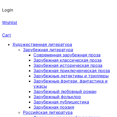
Login
Wishlist
Cart
Художественная литература
Зарубежная литература
Современная зарубежная проза
Зарубежная классическая проза
Зарубежная историческая проза
Зарубежная приключенческая проза
Зарубежные детективы и триллеры
Зарубежные фэнтези, фантастика и
ужасы
Зарубежный любовный роман
Зарубежный фольклор
Зарубежная публицистика
Зарубежная поэзия
Российская литература