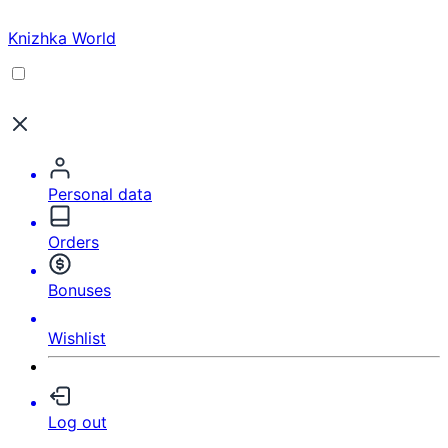
Knizhka World
Personal data
Orders
Bonuses
Wishlist
Log out