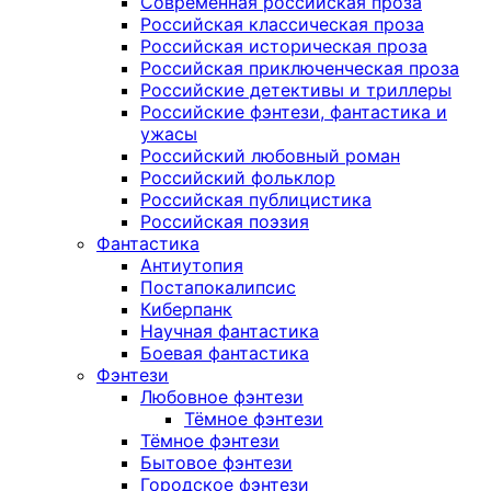
Современная российская проза
Российская классическая проза
Российская историческая проза
Российская приключенческая проза
Российские детективы и триллеры
Российские фэнтези, фантастика и
ужасы
Российский любовный роман
Российский фольклор
Российская публицистика
Российская поэзия
Фантастика
Антиутопия
Постапокалипсис
Киберпанк
Научная фантастика
Боевая фантастика
Фэнтези
Любовное фэнтези
Тёмное фэнтези
Тёмное фэнтези
Бытовое фэнтези
Городское фэнтези