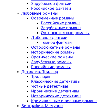
Зарубежное фэнтези
Российское фэнтези
Любовные романы
Современные романы
Российские романы
Зарубежные романы
Остросюжетные романы
Любовное фэнтези
Тёмное фэнтези
Остросюжетные романы
Исторические романы
Эротические романы
Зарубежные романы
Российские романы
Детектив. Триллер
Триллеры
Классические детективы
Уютные детективы
Иронические детективы
Исторические детективы
Криминальные и военные романы
Биографии. Мемуары