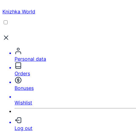
Knizhka World
Personal data
Orders
Bonuses
Wishlist
Log out