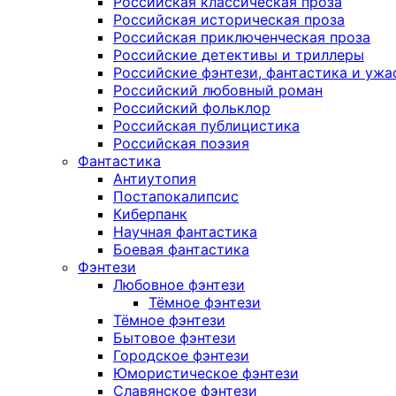
Российская классическая проза
Российская историческая проза
Российская приключенческая проза
Российские детективы и триллеры
Российские фэнтези, фантастика и ужа
Российский любовный роман
Российский фольклор
Российская публицистика
Российская поэзия
Фантастика
Антиутопия
Постапокалипсис
Киберпанк
Научная фантастика
Боевая фантастика
Фэнтези
Любовное фэнтези
Тёмное фэнтези
Тёмное фэнтези
Бытовое фэнтези
Городское фэнтези
Юмористическое фэнтези
Славянское фэнтези