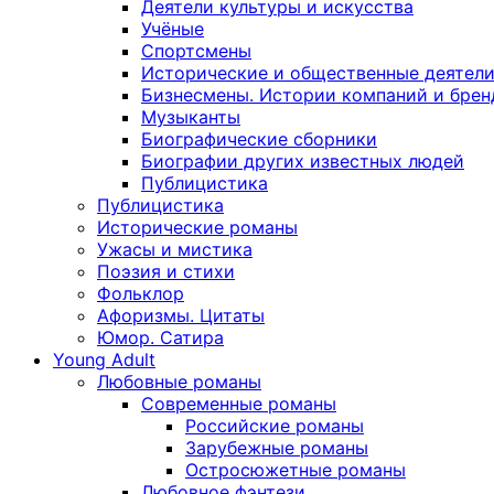
Деятели культуры и искусства
Учёные
Спортсмены
Исторические и общественные деятел
Бизнесмены. Истории компаний и брен
Музыканты
Биографические сборники
Биографии других известных людей
Публицистика
Публицистика
Исторические романы
Ужасы и мистика
Поэзия и стихи
Фольклор
Афоризмы. Цитаты
Юмор. Сатира
Young Adult
Любовные романы
Современные романы
Российские романы
Зарубежные романы
Остросюжетные романы
Любовное фэнтези