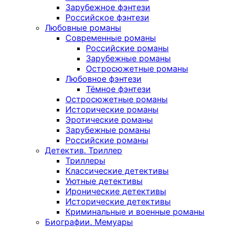
Зарубежное фэнтези
Российское фэнтези
Любовные романы
Современные романы
Российские романы
Зарубежные романы
Остросюжетные романы
Любовное фэнтези
Тёмное фэнтези
Остросюжетные романы
Исторические романы
Эротические романы
Зарубежные романы
Российские романы
Детектив. Триллер
Триллеры
Классические детективы
Уютные детективы
Иронические детективы
Исторические детективы
Криминальные и военные романы
Биографии. Мемуары