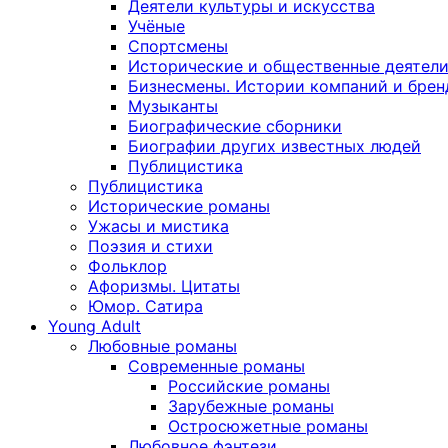
Деятели культуры и искусства
Учёные
Спортсмены
Исторические и общественные деятел
Бизнесмены. Истории компаний и брен
Музыканты
Биографические сборники
Биографии других известных людей
Публицистика
Публицистика
Исторические романы
Ужасы и мистика
Поэзия и стихи
Фольклор
Афоризмы. Цитаты
Юмор. Сатира
Young Adult
Любовные романы
Современные романы
Российские романы
Зарубежные романы
Остросюжетные романы
Любовное фэнтези