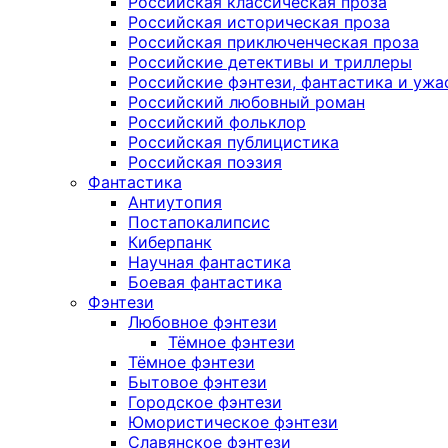
Российская классическая проза
Российская историческая проза
Российская приключенческая проза
Российские детективы и триллеры
Российские фэнтези, фантастика и ужа
Российский любовный роман
Российский фольклор
Российская публицистика
Российская поэзия
Фантастика
Антиутопия
Постапокалипсис
Киберпанк
Научная фантастика
Боевая фантастика
Фэнтези
Любовное фэнтези
Тёмное фэнтези
Тёмное фэнтези
Бытовое фэнтези
Городское фэнтези
Юмористическое фэнтези
Славянское фэнтези