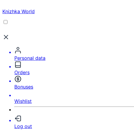
Knizhka World
Personal data
Orders
Bonuses
Wishlist
Log out