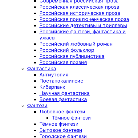
Современная российская проза
Российская классическая проза
Российская историческая проза
Российская приключенческая проза
Российские детективы и триллеры
Российские фэнтези, фантастика и
ужасы
Российский любовный роман
Российский фольклор
Российская публицистика
Российская поэзия
Фантастика
Антиутопия
Постапокалипсис
Киберпанк
Научная фантастика
Боевая фантастика
Фэнтези
Любовное фэнтези
Тёмное фэнтези
Тёмное фэнтези
Бытовое фэнтези
Городское фэнтези