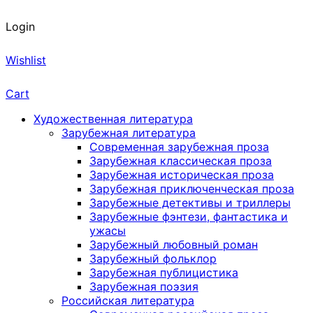
Login
Wishlist
Cart
Художественная литература
Зарубежная литература
Современная зарубежная проза
Зарубежная классическая проза
Зарубежная историческая проза
Зарубежная приключенческая проза
Зарубежные детективы и триллеры
Зарубежные фэнтези, фантастика и
ужасы
Зарубежный любовный роман
Зарубежный фольклор
Зарубежная публицистика
Зарубежная поэзия
Российская литература