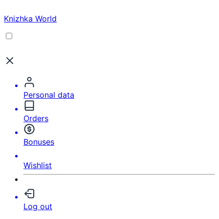
Knizhka World
Personal data
Orders
Bonuses
Wishlist
Log out