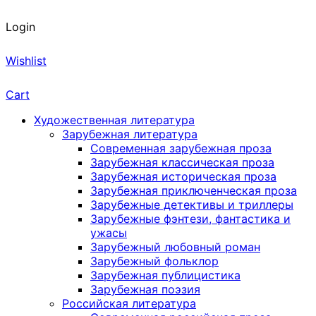
Login
Wishlist
Cart
Художественная литература
Зарубежная литература
Современная зарубежная проза
Зарубежная классическая проза
Зарубежная историческая проза
Зарубежная приключенческая проза
Зарубежные детективы и триллеры
Зарубежные фэнтези, фантастика и
ужасы
Зарубежный любовный роман
Зарубежный фольклор
Зарубежная публицистика
Зарубежная поэзия
Российская литература