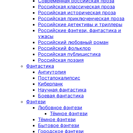
Современная российская проза
Российская классическая проза
Российская историческая проза
Российская приключенческая проза
Российские детективы и триллеры
Российские фэнтези, фантастика и
ужасы
Российский любовный роман
Российский фольклор
Российская публицистика
Российская поэзия
Фантастика
Антиутопия
Постапокалипсис
Киберпанк
Научная фантастика
Боевая фантастика
Фэнтези
Любовное фэнтези
Тёмное фэнтези
Тёмное фэнтези
Бытовое фэнтези
Городское фэнтези