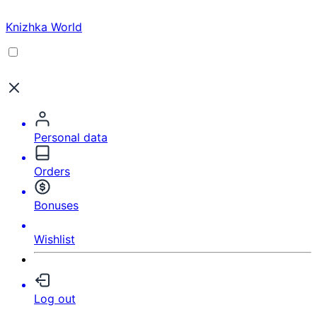
Knizhka World
Personal data
Orders
Bonuses
Wishlist
Log out