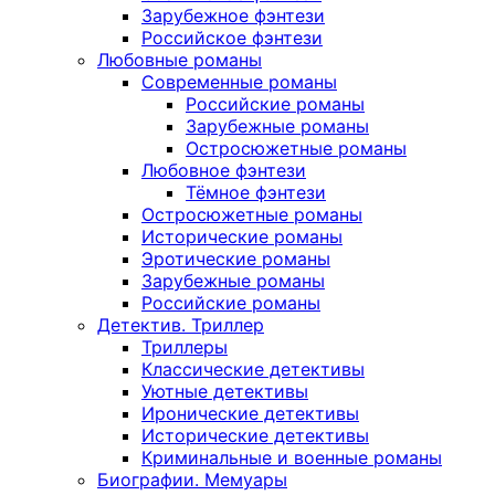
Зарубежное фэнтези
Российское фэнтези
Любовные романы
Современные романы
Российские романы
Зарубежные романы
Остросюжетные романы
Любовное фэнтези
Тёмное фэнтези
Остросюжетные романы
Исторические романы
Эротические романы
Зарубежные романы
Российские романы
Детектив. Триллер
Триллеры
Классические детективы
Уютные детективы
Иронические детективы
Исторические детективы
Криминальные и военные романы
Биографии. Мемуары