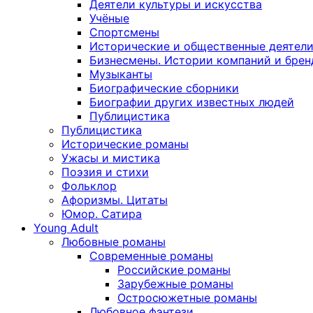
Деятели культуры и искусства
Учёные
Спортсмены
Исторические и общественные деятел
Бизнесмены. Истории компаний и брен
Музыканты
Биографические сборники
Биографии других известных людей
Публицистика
Публицистика
Исторические романы
Ужасы и мистика
Поэзия и стихи
Фольклор
Афоризмы. Цитаты
Юмор. Сатира
Young Adult
Любовные романы
Современные романы
Российские романы
Зарубежные романы
Остросюжетные романы
Любовное фэнтези