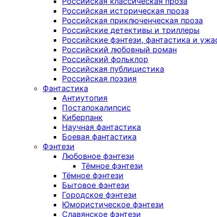
Российская классическая проза
Российская историческая проза
Российская приключенческая проза
Российские детективы и триллеры
Российские фэнтези, фантастика и ужа
Российский любовный роман
Российский фольклор
Российская публицистика
Российская поэзия
Фантастика
Антиутопия
Постапокалипсис
Киберпанк
Научная фантастика
Боевая фантастика
Фэнтези
Любовное фэнтези
Тёмное фэнтези
Тёмное фэнтези
Бытовое фэнтези
Городское фэнтези
Юмористическое фэнтези
Славянское фэнтези