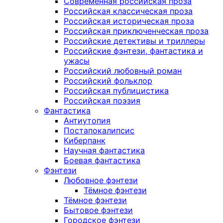
Современная российская проза
Российская классическая проза
Российская историческая проза
Российская приключенческая проза
Российские детективы и триллеры
Российские фэнтези, фантастика и
ужасы
Российский любовный роман
Российский фольклор
Российская публицистика
Российская поэзия
Фантастика
Антиутопия
Постапокалипсис
Киберпанк
Научная фантастика
Боевая фантастика
Фэнтези
Любовное фэнтези
Тёмное фэнтези
Тёмное фэнтези
Бытовое фэнтези
Городское фэнтези