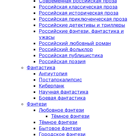
Современная российская проза
Российская классическая проза
Российская историческая проза
Российская приключенческая проза
Российские детективы и триллеры
Российские фэнтези, фантастика и
ужасы
Российский любовный роман
Российский фольклор
Российская публицистика
Российская поэзия
Фантастика
Антиутопия
Постапокалипсис
Киберпанк
Научная фантастика
Боевая фантастика
Фэнтези
Любовное фэнтези
Тёмное фэнтези
Тёмное фэнтези
Бытовое фэнтези
Городское фэнтези