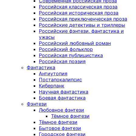
Современная российская проза
Российская классическая проза
Российская историческая проза
Российская приключенческая проза
Российские детективы и триллеры
Российские фэнтези, фантастика и
ужасы
Российский любовный роман
Российский фольклор
Российская публицистика
Российская поэзия
Фантастика
Антиутопия
Постапокалипсис
Киберпанк
Научная фантастика
Боевая фантастика
Фэнтези
Любовное фэнтези
Тёмное фэнтези
Тёмное фэнтези
Бытовое фэнтези
Городское фэнтези