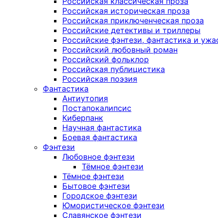
Российская классическая проза
Российская историческая проза
Российская приключенческая проза
Российские детективы и триллеры
Российские фэнтези, фантастика и ужа
Российский любовный роман
Российский фольклор
Российская публицистика
Российская поэзия
Фантастика
Антиутопия
Постапокалипсис
Киберпанк
Научная фантастика
Боевая фантастика
Фэнтези
Любовное фэнтези
Тёмное фэнтези
Тёмное фэнтези
Бытовое фэнтези
Городское фэнтези
Юмористическое фэнтези
Славянское фэнтези