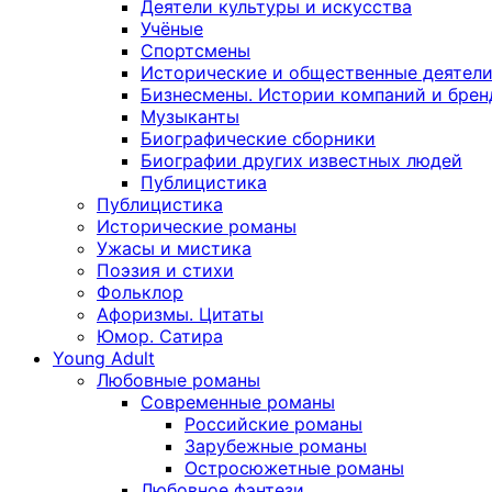
Деятели культуры и искусства
Учёные
Спортсмены
Исторические и общественные деятел
Бизнесмены. Истории компаний и брен
Музыканты
Биографические сборники
Биографии других известных людей
Публицистика
Публицистика
Исторические романы
Ужасы и мистика
Поэзия и стихи
Фольклор
Афоризмы. Цитаты
Юмор. Сатира
Young Adult
Любовные романы
Современные романы
Российские романы
Зарубежные романы
Остросюжетные романы
Любовное фэнтези