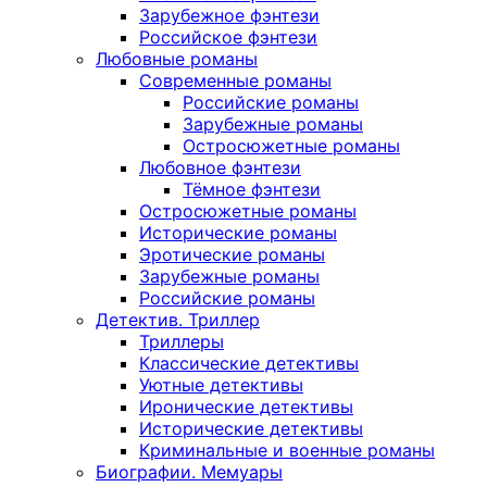
Зарубежное фэнтези
Российское фэнтези
Любовные романы
Современные романы
Российские романы
Зарубежные романы
Остросюжетные романы
Любовное фэнтези
Тёмное фэнтези
Остросюжетные романы
Исторические романы
Эротические романы
Зарубежные романы
Российские романы
Детектив. Триллер
Триллеры
Классические детективы
Уютные детективы
Иронические детективы
Исторические детективы
Криминальные и военные романы
Биографии. Мемуары