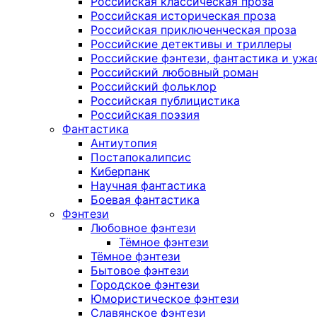
Российская классическая проза
Российская историческая проза
Российская приключенческая проза
Российские детективы и триллеры
Российские фэнтези, фантастика и ужа
Российский любовный роман
Российский фольклор
Российская публицистика
Российская поэзия
Фантастика
Антиутопия
Постапокалипсис
Киберпанк
Научная фантастика
Боевая фантастика
Фэнтези
Любовное фэнтези
Тёмное фэнтези
Тёмное фэнтези
Бытовое фэнтези
Городское фэнтези
Юмористическое фэнтези
Славянское фэнтези