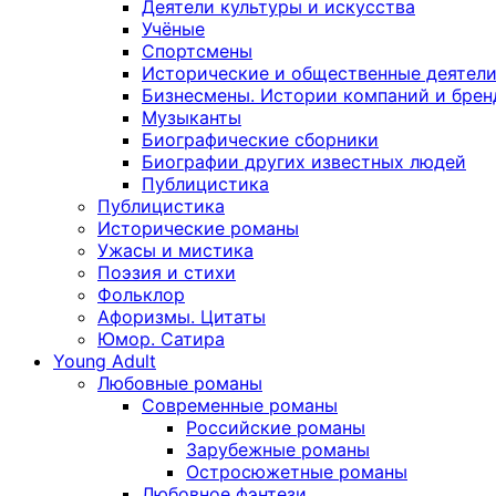
Деятели культуры и искусства
Учёные
Спортсмены
Исторические и общественные деятел
Бизнесмены. Истории компаний и брен
Музыканты
Биографические сборники
Биографии других известных людей
Публицистика
Публицистика
Исторические романы
Ужасы и мистика
Поэзия и стихи
Фольклор
Афоризмы. Цитаты
Юмор. Сатира
Young Adult
Любовные романы
Современные романы
Российские романы
Зарубежные романы
Остросюжетные романы
Любовное фэнтези