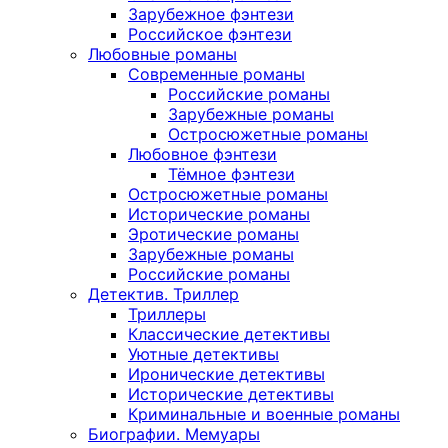
Зарубежное фэнтези
Российское фэнтези
Любовные романы
Современные романы
Российские романы
Зарубежные романы
Остросюжетные романы
Любовное фэнтези
Тёмное фэнтези
Остросюжетные романы
Исторические романы
Эротические романы
Зарубежные романы
Российские романы
Детектив. Триллер
Триллеры
Классические детективы
Уютные детективы
Иронические детективы
Исторические детективы
Криминальные и военные романы
Биографии. Мемуары