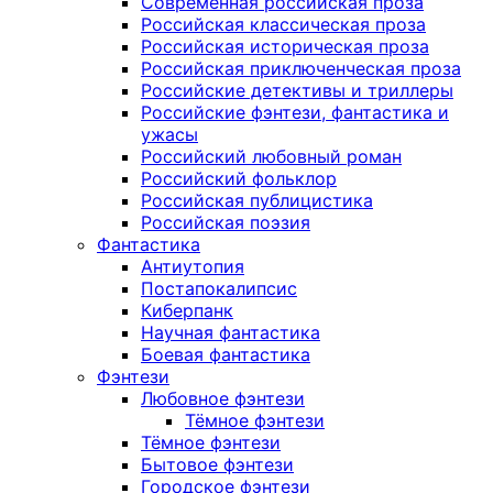
Современная российская проза
Российская классическая проза
Российская историческая проза
Российская приключенческая проза
Российские детективы и триллеры
Российские фэнтези, фантастика и
ужасы
Российский любовный роман
Российский фольклор
Российская публицистика
Российская поэзия
Фантастика
Антиутопия
Постапокалипсис
Киберпанк
Научная фантастика
Боевая фантастика
Фэнтези
Любовное фэнтези
Тёмное фэнтези
Тёмное фэнтези
Бытовое фэнтези
Городское фэнтези