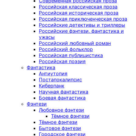
Современная российская проза
Российская классическая проза
Российская историческая проза
Российская приключенческая проза
Российские детективы и триллеры
Российские фэнтези, фантастика и
ужасы
Российский любовный роман
Российский фольклор
Российская публицистика
Российская поэзия
Фантастика
Антиутопия
Постапокалипсис
Киберпанк
Научная фантастика
Боевая фантастика
Фэнтези
Любовное фэнтези
Тёмное фэнтези
Тёмное фэнтези
Бытовое фэнтези
Городское фэнтези