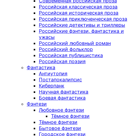
Современная российская проза
Российская классическая проза
Российская историческая проза
Российская приключенческая проза
Российские детективы и триллеры
Российские фэнтези, фантастика и
ужасы
Российский любовный роман
Российский фольклор
Российская публицистика
Российская поэзия
Фантастика
Антиутопия
Постапокалипсис
Киберпанк
Научная фантастика
Боевая фантастика
Фэнтези
Любовное фэнтези
Тёмное фэнтези
Тёмное фэнтези
Бытовое фэнтези
Городское фэнтези