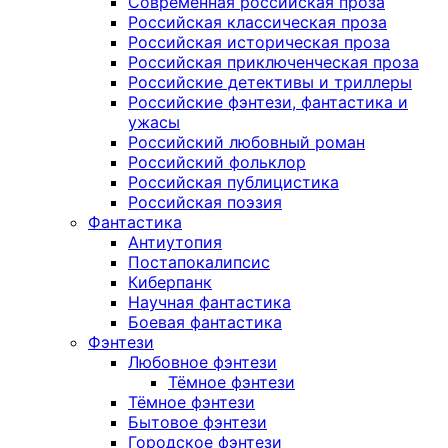
Современная российская проза
Российская классическая проза
Российская историческая проза
Российская приключенческая проза
Российские детективы и триллеры
Российские фэнтези, фантастика и
ужасы
Российский любовный роман
Российский фольклор
Российская публицистика
Российская поэзия
Фантастика
Антиутопия
Постапокалипсис
Киберпанк
Научная фантастика
Боевая фантастика
Фэнтези
Любовное фэнтези
Тёмное фэнтези
Тёмное фэнтези
Бытовое фэнтези
Городское фэнтези