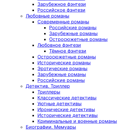
Зарубежное фэнтези
Российское фэнтези
Любовные романы
Современные романы
Российские романы
Зарубежные романы
Остросюжетные романы
Любовное фэнтези
Тёмное фэнтези
Остросюжетные романы
Исторические романы
Эротические романы
Зарубежные романы
Российские романы
Детектив. Триллер
Триллеры
Классические детективы
Уютные детективы
Иронические детективы
Исторические детективы
Криминальные и военные романы
Биографии. Мемуары