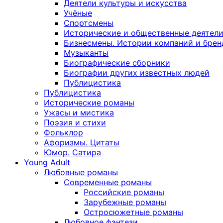
Деятели культуры и искусства
Учёные
Спортсмены
Исторические и общественные деятел
Бизнесмены. Истории компаний и брен
Музыканты
Биографические сборники
Биографии других известных людей
Публицистика
Публицистика
Исторические романы
Ужасы и мистика
Поэзия и стихи
Фольклор
Афоризмы. Цитаты
Юмор. Сатира
Young Adult
Любовные романы
Современные романы
Российские романы
Зарубежные романы
Остросюжетные романы
Любовное фэнтези