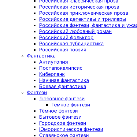
Российская классическая проза
Российская историческая проза
Российская приключенческая проза
Российские детективы и триллеры
Российские фэнтези, фантастика и ужа
Российский любовный роман
Российский фольклор
Российская публицистика
Российская поэзия
Фантастика
Антиутопия
Постапокалипсис
Киберпанк
Научная фантастика
Боевая фантастика
Фэнтези
Любовное фэнтези
Тёмное фэнтези
Тёмное фэнтези
Бытовое фэнтези
Городское фэнтези
Юмористическое фэнтези
Славянское фэнтези