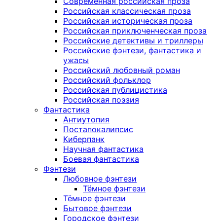
Современная российская проза
Российская классическая проза
Российская историческая проза
Российская приключенческая проза
Российские детективы и триллеры
Российские фэнтези, фантастика и
ужасы
Российский любовный роман
Российский фольклор
Российская публицистика
Российская поэзия
Фантастика
Антиутопия
Постапокалипсис
Киберпанк
Научная фантастика
Боевая фантастика
Фэнтези
Любовное фэнтези
Тёмное фэнтези
Тёмное фэнтези
Бытовое фэнтези
Городское фэнтези