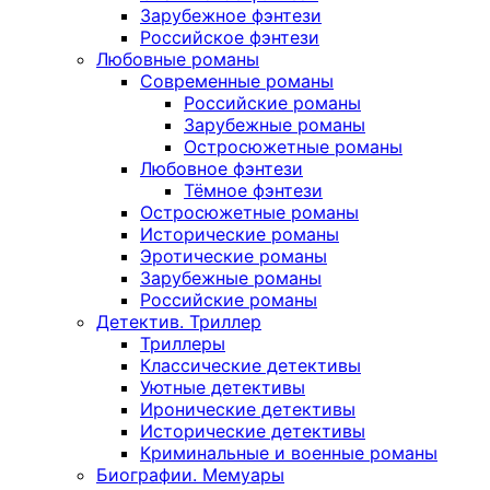
Зарубежное фэнтези
Российское фэнтези
Любовные романы
Современные романы
Российские романы
Зарубежные романы
Остросюжетные романы
Любовное фэнтези
Тёмное фэнтези
Остросюжетные романы
Исторические романы
Эротические романы
Зарубежные романы
Российские романы
Детектив. Триллер
Триллеры
Классические детективы
Уютные детективы
Иронические детективы
Исторические детективы
Криминальные и военные романы
Биографии. Мемуары