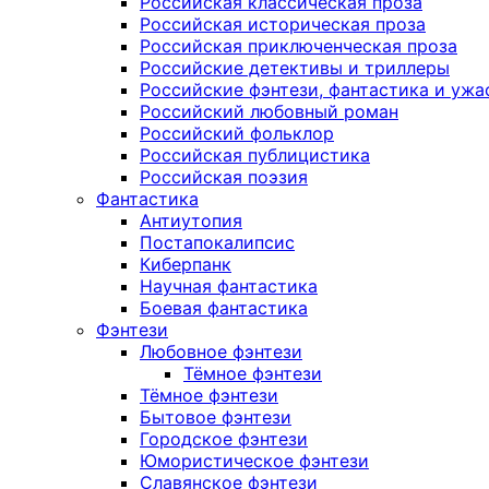
Российская классическая проза
Российская историческая проза
Российская приключенческая проза
Российские детективы и триллеры
Российские фэнтези, фантастика и ужа
Российский любовный роман
Российский фольклор
Российская публицистика
Российская поэзия
Фантастика
Антиутопия
Постапокалипсис
Киберпанк
Научная фантастика
Боевая фантастика
Фэнтези
Любовное фэнтези
Тёмное фэнтези
Тёмное фэнтези
Бытовое фэнтези
Городское фэнтези
Юмористическое фэнтези
Славянское фэнтези