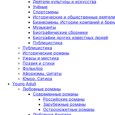
Деятели культуры и искусства
Учёные
Спортсмены
Исторические и общественные деятел
Бизнесмены. Истории компаний и брен
Музыканты
Биографические сборники
Биографии других известных людей
Публицистика
Публицистика
Исторические романы
Ужасы и мистика
Поэзия и стихи
Фольклор
Афоризмы. Цитаты
Юмор. Сатира
Young Adult
Любовные романы
Современные романы
Российские романы
Зарубежные романы
Остросюжетные романы
Любовное фэнтези