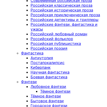
Современная российская проза
Российская классическая проза
Российская историческая проза
Российская приключенческая проза
Российские детективы и триллеры
Российские фэнтези, фантастика и
ужасы
Российский любовный роман
Российский фольклор
Российская публицистика
Российская поэзия
Фантастика
Антиутопия
Постапокалипсис
Киберпанк
Научная фантастика
Боевая фантастика
Фэнтези
Любовное фэнтези
Тёмное фэнтези
Тёмное фэнтези
Бытовое фэнтези
Городское фэнтези