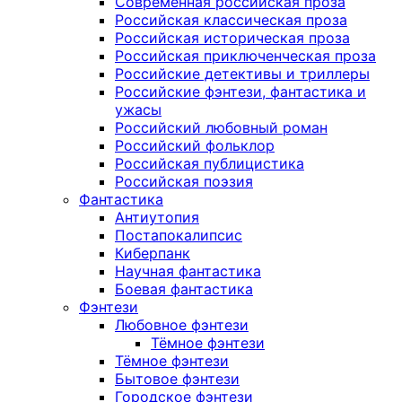
Современная российская проза
Российская классическая проза
Российская историческая проза
Российская приключенческая проза
Российские детективы и триллеры
Российские фэнтези, фантастика и
ужасы
Российский любовный роман
Российский фольклор
Российская публицистика
Российская поэзия
Фантастика
Антиутопия
Постапокалипсис
Киберпанк
Научная фантастика
Боевая фантастика
Фэнтези
Любовное фэнтези
Тёмное фэнтези
Тёмное фэнтези
Бытовое фэнтези
Городское фэнтези