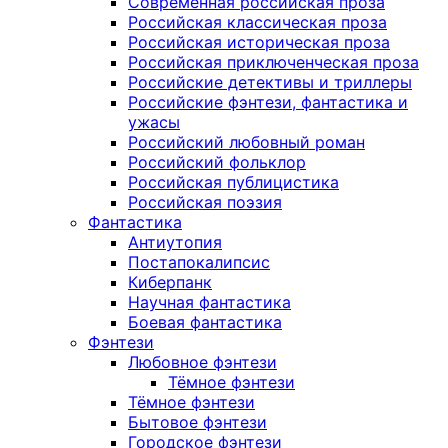
Современная российская проза
Российская классическая проза
Российская историческая проза
Российская приключенческая проза
Российские детективы и триллеры
Российские фэнтези, фантастика и
ужасы
Российский любовный роман
Российский фольклор
Российская публицистика
Российская поэзия
Фантастика
Антиутопия
Постапокалипсис
Киберпанк
Научная фантастика
Боевая фантастика
Фэнтези
Любовное фэнтези
Тёмное фэнтези
Тёмное фэнтези
Бытовое фэнтези
Городское фэнтези