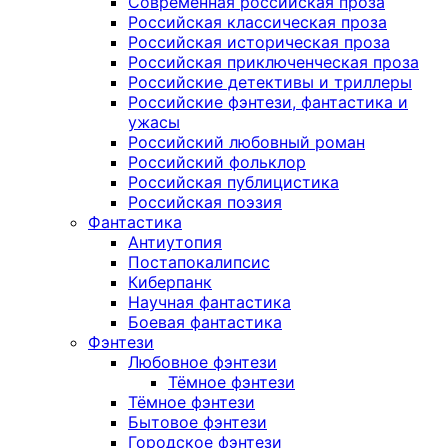
Современная российская проза
Российская классическая проза
Российская историческая проза
Российская приключенческая проза
Российские детективы и триллеры
Российские фэнтези, фантастика и
ужасы
Российский любовный роман
Российский фольклор
Российская публицистика
Российская поэзия
Фантастика
Антиутопия
Постапокалипсис
Киберпанк
Научная фантастика
Боевая фантастика
Фэнтези
Любовное фэнтези
Тёмное фэнтези
Тёмное фэнтези
Бытовое фэнтези
Городское фэнтези