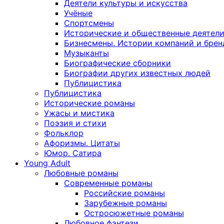
Деятели культуры и искусства
Учёные
Спортсмены
Исторические и общественные деятел
Бизнесмены. Истории компаний и брен
Музыканты
Биографические сборники
Биографии других известных людей
Публицистика
Публицистика
Исторические романы
Ужасы и мистика
Поэзия и стихи
Фольклор
Афоризмы. Цитаты
Юмор. Сатира
Young Adult
Любовные романы
Современные романы
Российские романы
Зарубежные романы
Остросюжетные романы
Любовное фэнтези