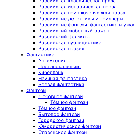
Российская классическая проза
Российская историческая проза
Российская приключенческая проза
Российские детективы и триллеры
Российские фэнтези, фантастика и ужа
Российский любовный роман
Российский фольклор
Российская публицистика
Российская поэзия
Фантастика
Антиутопия
Постапокалипсис
Киберпанк
Научная фантастика
Боевая фантастика
Фэнтези
Любовное фэнтези
Тёмное фэнтези
Тёмное фэнтези
Бытовое фэнтези
Городское фэнтези
Юмористическое фэнтези
Славянское фэнтези