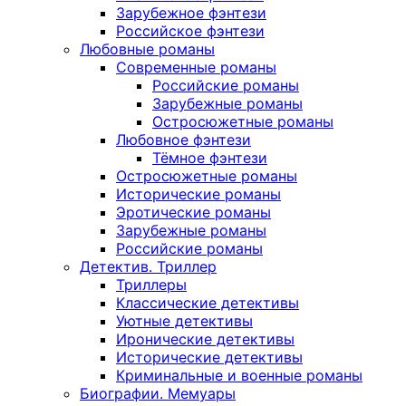
Зарубежное фэнтези
Российское фэнтези
Любовные романы
Современные романы
Российские романы
Зарубежные романы
Остросюжетные романы
Любовное фэнтези
Тёмное фэнтези
Остросюжетные романы
Исторические романы
Эротические романы
Зарубежные романы
Российские романы
Детектив. Триллер
Триллеры
Классические детективы
Уютные детективы
Иронические детективы
Исторические детективы
Криминальные и военные романы
Биографии. Мемуары