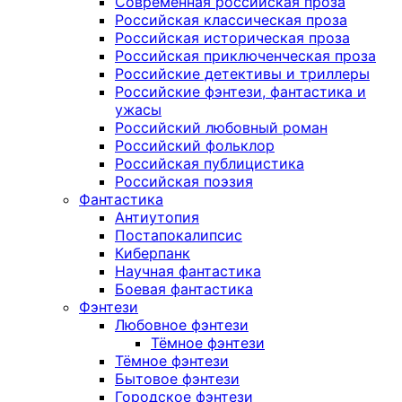
Современная российская проза
Российская классическая проза
Российская историческая проза
Российская приключенческая проза
Российские детективы и триллеры
Российские фэнтези, фантастика и
ужасы
Российский любовный роман
Российский фольклор
Российская публицистика
Российская поэзия
Фантастика
Антиутопия
Постапокалипсис
Киберпанк
Научная фантастика
Боевая фантастика
Фэнтези
Любовное фэнтези
Тёмное фэнтези
Тёмное фэнтези
Бытовое фэнтези
Городское фэнтези