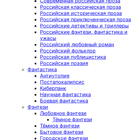
Современная российская проза
Российская классическая проза
Российская историческая проза
Российская приключенческая проза
Российские детективы и триллеры
Российские фэнтези, фантастика и
ужасы
Российский любовный роман
Российский фольклор
Российская публицистика
Российская поэзия
Фантастика
Антиутопия
Постапокалипсис
Киберпанк
Научная фантастика
Боевая фантастика
Фэнтези
Любовное фэнтези
Тёмное фэнтези
Тёмное фэнтези
Бытовое фэнтези
Городское фэнтези