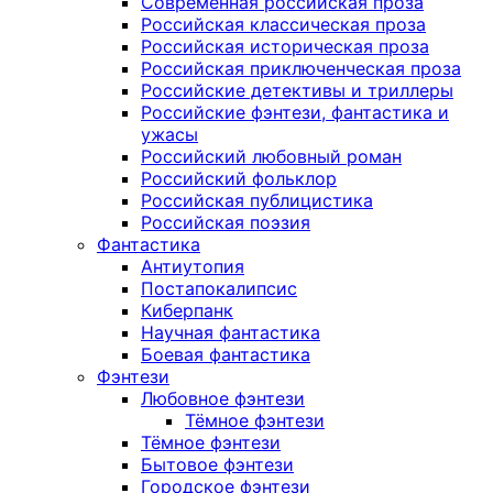
Современная российская проза
Российская классическая проза
Российская историческая проза
Российская приключенческая проза
Российские детективы и триллеры
Российские фэнтези, фантастика и
ужасы
Российский любовный роман
Российский фольклор
Российская публицистика
Российская поэзия
Фантастика
Антиутопия
Постапокалипсис
Киберпанк
Научная фантастика
Боевая фантастика
Фэнтези
Любовное фэнтези
Тёмное фэнтези
Тёмное фэнтези
Бытовое фэнтези
Городское фэнтези