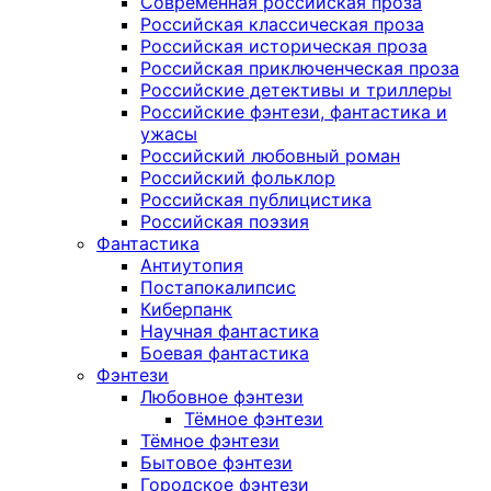
Современная российская проза
Российская классическая проза
Российская историческая проза
Российская приключенческая проза
Российские детективы и триллеры
Российские фэнтези, фантастика и
ужасы
Российский любовный роман
Российский фольклор
Российская публицистика
Российская поэзия
Фантастика
Антиутопия
Постапокалипсис
Киберпанк
Научная фантастика
Боевая фантастика
Фэнтези
Любовное фэнтези
Тёмное фэнтези
Тёмное фэнтези
Бытовое фэнтези
Городское фэнтези