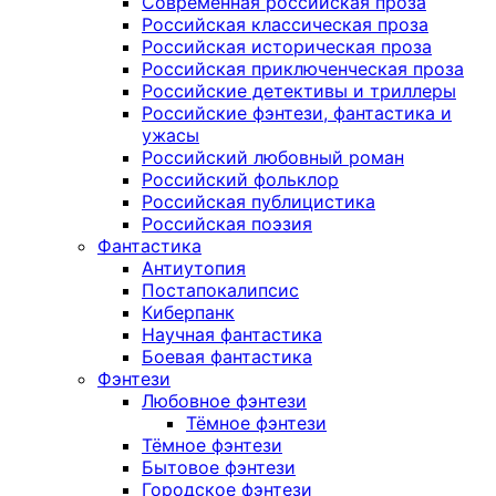
Современная российская проза
Российская классическая проза
Российская историческая проза
Российская приключенческая проза
Российские детективы и триллеры
Российские фэнтези, фантастика и
ужасы
Российский любовный роман
Российский фольклор
Российская публицистика
Российская поэзия
Фантастика
Антиутопия
Постапокалипсис
Киберпанк
Научная фантастика
Боевая фантастика
Фэнтези
Любовное фэнтези
Тёмное фэнтези
Тёмное фэнтези
Бытовое фэнтези
Городское фэнтези