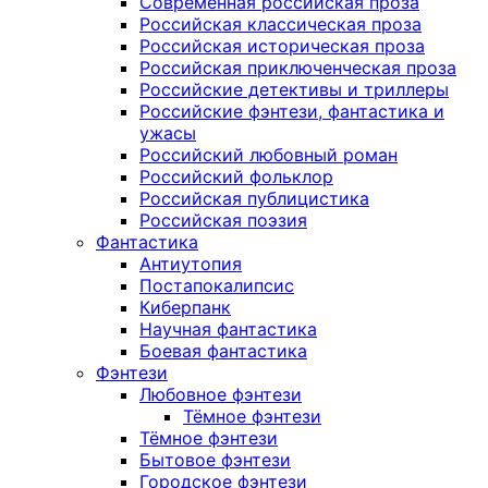
Современная российская проза
Российская классическая проза
Российская историческая проза
Российская приключенческая проза
Российские детективы и триллеры
Российские фэнтези, фантастика и
ужасы
Российский любовный роман
Российский фольклор
Российская публицистика
Российская поэзия
Фантастика
Антиутопия
Постапокалипсис
Киберпанк
Научная фантастика
Боевая фантастика
Фэнтези
Любовное фэнтези
Тёмное фэнтези
Тёмное фэнтези
Бытовое фэнтези
Городское фэнтези