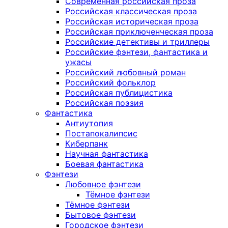
Современная российская проза
Российская классическая проза
Российская историческая проза
Российская приключенческая проза
Российские детективы и триллеры
Российские фэнтези, фантастика и
ужасы
Российский любовный роман
Российский фольклор
Российская публицистика
Российская поэзия
Фантастика
Антиутопия
Постапокалипсис
Киберпанк
Научная фантастика
Боевая фантастика
Фэнтези
Любовное фэнтези
Тёмное фэнтези
Тёмное фэнтези
Бытовое фэнтези
Городское фэнтези