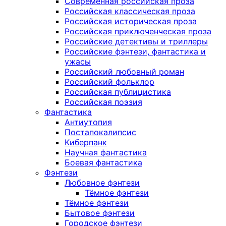
Современная российская проза
Российская классическая проза
Российская историческая проза
Российская приключенческая проза
Российские детективы и триллеры
Российские фэнтези, фантастика и
ужасы
Российский любовный роман
Российский фольклор
Российская публицистика
Российская поэзия
Фантастика
Антиутопия
Постапокалипсис
Киберпанк
Научная фантастика
Боевая фантастика
Фэнтези
Любовное фэнтези
Тёмное фэнтези
Тёмное фэнтези
Бытовое фэнтези
Городское фэнтези