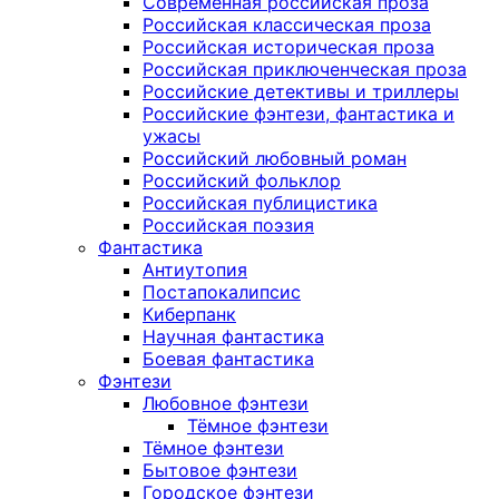
Современная российская проза
Российская классическая проза
Российская историческая проза
Российская приключенческая проза
Российские детективы и триллеры
Российские фэнтези, фантастика и
ужасы
Российский любовный роман
Российский фольклор
Российская публицистика
Российская поэзия
Фантастика
Антиутопия
Постапокалипсис
Киберпанк
Научная фантастика
Боевая фантастика
Фэнтези
Любовное фэнтези
Тёмное фэнтези
Тёмное фэнтези
Бытовое фэнтези
Городское фэнтези