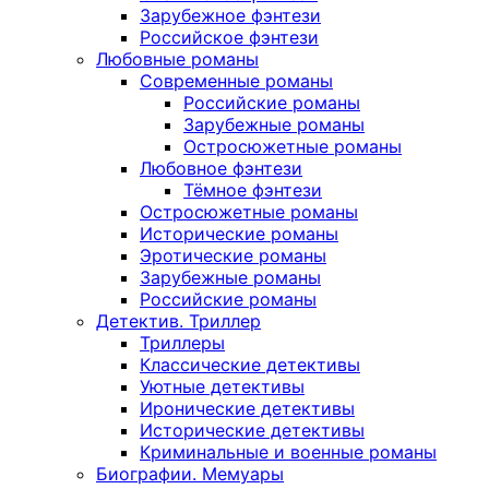
Зарубежное фэнтези
Российское фэнтези
Любовные романы
Современные романы
Российские романы
Зарубежные романы
Остросюжетные романы
Любовное фэнтези
Тёмное фэнтези
Остросюжетные романы
Исторические романы
Эротические романы
Зарубежные романы
Российские романы
Детектив. Триллер
Триллеры
Классические детективы
Уютные детективы
Иронические детективы
Исторические детективы
Криминальные и военные романы
Биографии. Мемуары