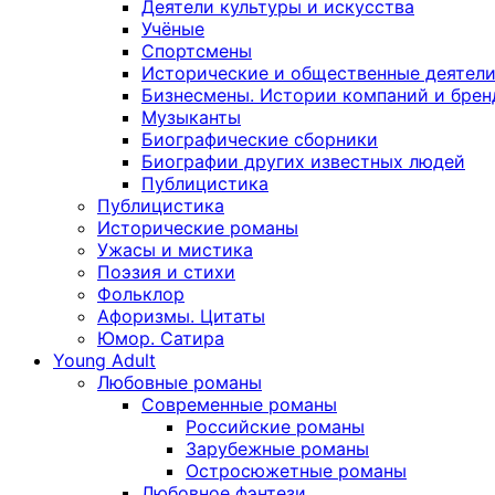
Деятели культуры и искусства
Учёные
Спортсмены
Исторические и общественные деятел
Бизнесмены. Истории компаний и брен
Музыканты
Биографические сборники
Биографии других известных людей
Публицистика
Публицистика
Исторические романы
Ужасы и мистика
Поэзия и стихи
Фольклор
Афоризмы. Цитаты
Юмор. Сатира
Young Adult
Любовные романы
Современные романы
Российские романы
Зарубежные романы
Остросюжетные романы
Любовное фэнтези