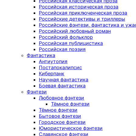
Российская классическая проза
Российская историческая проза
Российская приключенческая проза
Российские детективы и триллеры
Российские фэнтези, фантастика и ужа
Российский любовный роман
Российский фольклор
Российская публицистика
Российская поэзия
Фантастика
Антиутопия
Постапокалипсис
Киберпанк
Научная фантастика
Боевая фантастика
Фэнтези
Любовное фэнтези
Тёмное фэнтези
Тёмное фэнтези
Бытовое фэнтези
Городское фэнтези
Юмористическое фэнтези
Славянское фэнтези