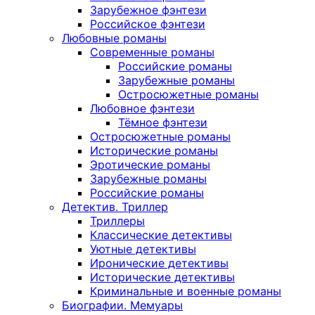
Зарубежное фэнтези
Российское фэнтези
Любовные романы
Современные романы
Российские романы
Зарубежные романы
Остросюжетные романы
Любовное фэнтези
Тёмное фэнтези
Остросюжетные романы
Исторические романы
Эротические романы
Зарубежные романы
Российские романы
Детектив. Триллер
Триллеры
Классические детективы
Уютные детективы
Иронические детективы
Исторические детективы
Криминальные и военные романы
Биографии. Мемуары