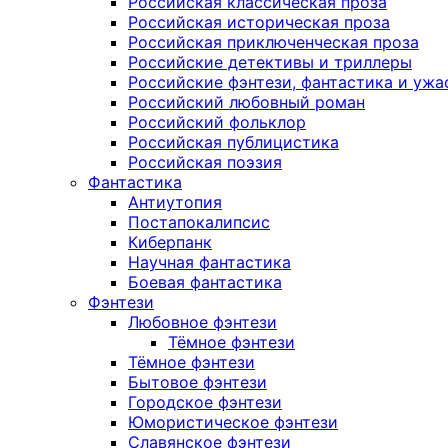
Российская классическая проза
Российская историческая проза
Российская приключенческая проза
Российские детективы и триллеры
Российские фэнтези, фантастика и ужа
Российский любовный роман
Российский фольклор
Российская публицистика
Российская поэзия
Фантастика
Антиутопия
Постапокалипсис
Киберпанк
Научная фантастика
Боевая фантастика
Фэнтези
Любовное фэнтези
Тёмное фэнтези
Тёмное фэнтези
Бытовое фэнтези
Городское фэнтези
Юмористическое фэнтези
Славянское фэнтези