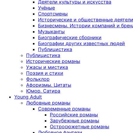
Деятели культуры и искусства
Учёные
Спортсмены
Исторические и общественные деятел
Бизнесмены. Истории компаний и брен
Музыканты
Биографические сборники
Биографии других известных людей
Публицистика
Публицистика
Исторические романы
Ужасы и мистика
Поэзия и стихи
Фольклор
Афоризмы. Цитаты
Юмор. Сатира
Young Adult
Любовные романы
Современные романы
Российские романы
Зарубежные романы
Остросюжетные романы
Любовное фэнтези