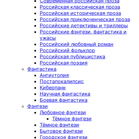
Современная российская проза
Российская классическая проза
Российская историческая проза
Российская приключенческая проза
Российские детективы и триллеры
Российские фэнтези, фантастика и
ужасы
Российский любовный роман
Российский фольклор
Российская публицистика
Российская поэзия
Фантастика
Антиутопия
Постапокалипсис
Киберпанк
Научная фантастика
Боевая фантастика
Фэнтези
Любовное фэнтези
Тёмное фэнтези
Тёмное фэнтези
Бытовое фэнтези
Городское фэнтези