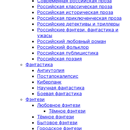
Современная российская проза
Российская классическая проза
Российская историческая проза
Российская приключенческая проза
Российские детективы и триллеры
Российские фэнтези, фантастика и
ужасы
Российский любовный роман
Российский фольклор
Российская публицистика
Российская поэзия
Фантастика
Антиутопия
Постапокалипсис
Киберпанк
Научная фантастика
Боевая фантастика
Фэнтези
Любовное фэнтези
Тёмное фэнтези
Тёмное фэнтези
Бытовое фэнтези
Городское фэнтези