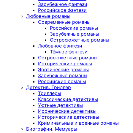
Зарубежное фэнтези
Российское фэнтези
Любовные романы
Современные романы
Российские романы
Зарубежные романы
Остросюжетные романы
Любовное фэнтези
Тёмное фэнтези
Остросюжетные романы
Исторические романы
Эротические романы
Зарубежные романы
Российские романы
Детектив. Триллер
Триллеры
Классические детективы
Уютные детективы
Иронические детективы
Исторические детективы
Криминальные и военные романы
Биографии. Мемуары