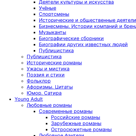
Деятели культуры и искусства
Учёные
Спортсмены
Исторические и общественные деятел
Бизнесмены. Истории компаний и брен
Музыканты
Биографические сборники
Биографии других известных людей
Публицистика
Публицистика
Исторические романы
Ужасы и мистика
Поэзия и стихи
Фольклор
Афоризмы. Цитаты
Юмор. Сатира
Young Adult
Любовные романы
Современные романы
Российские романы
Зарубежные романы
Остросюжетные романы
Любовное фэнтези