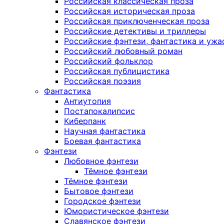
Российская классическая проза
Российская историческая проза
Российская приключенческая проза
Российские детективы и триллеры
Российские фэнтези, фантастика и ужа
Российский любовный роман
Российский фольклор
Российская публицистика
Российская поэзия
Фантастика
Антиутопия
Постапокалипсис
Киберпанк
Научная фантастика
Боевая фантастика
Фэнтези
Любовное фэнтези
Тёмное фэнтези
Тёмное фэнтези
Бытовое фэнтези
Городское фэнтези
Юмористическое фэнтези
Славянское фэнтези