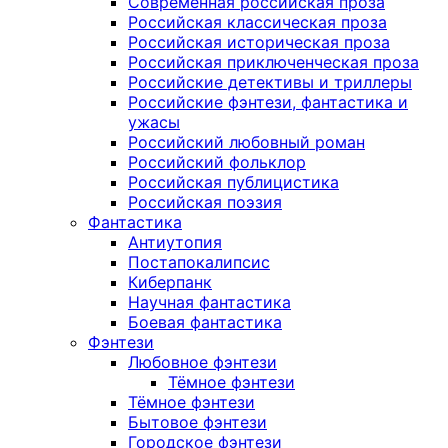
Современная российская проза
Российская классическая проза
Российская историческая проза
Российская приключенческая проза
Российские детективы и триллеры
Российские фэнтези, фантастика и
ужасы
Российский любовный роман
Российский фольклор
Российская публицистика
Российская поэзия
Фантастика
Антиутопия
Постапокалипсис
Киберпанк
Научная фантастика
Боевая фантастика
Фэнтези
Любовное фэнтези
Тёмное фэнтези
Тёмное фэнтези
Бытовое фэнтези
Городское фэнтези