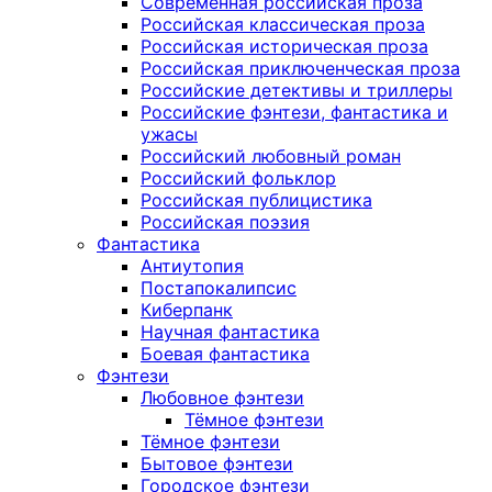
Современная российская проза
Российская классическая проза
Российская историческая проза
Российская приключенческая проза
Российские детективы и триллеры
Российские фэнтези, фантастика и
ужасы
Российский любовный роман
Российский фольклор
Российская публицистика
Российская поэзия
Фантастика
Антиутопия
Постапокалипсис
Киберпанк
Научная фантастика
Боевая фантастика
Фэнтези
Любовное фэнтези
Тёмное фэнтези
Тёмное фэнтези
Бытовое фэнтези
Городское фэнтези